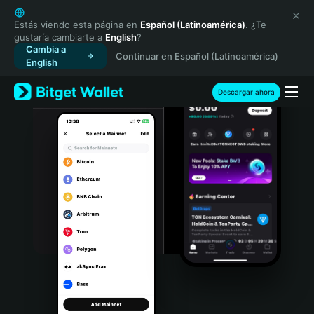
English
日本語
Estás viendo esta página en
Español (Latinoamérica)
. ¿Te
gustaría cambiarte a
English
?
Tiếng Việt
Cambia a
Continuar en Español (Latinoamérica)
Русский
English
Español (Latinoamérica)
Türkçe
Descargar ahora
Italiano
Français
Deutsch
简体中文
繁體中文
Português (Portugal)
Bahasa Indonesia
ภาษาไทย
हिन्दी
বাংলা
Español
Português (Brasil)
Español (Argentina)