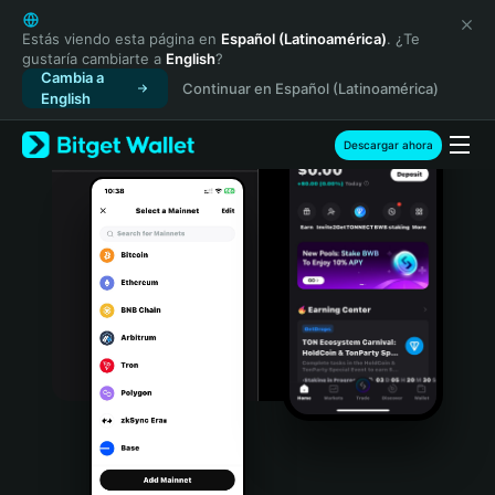
English
日本語
Estás viendo esta página en
Español (Latinoamérica)
. ¿Te
gustaría cambiarte a
English
?
Tiếng Việt
Cambia a
Continuar en Español (Latinoamérica)
Русский
English
Español (Latinoamérica)
Türkçe
Descargar ahora
Italiano
Français
Deutsch
简体中文
繁體中文
Português (Portugal)
Bahasa Indonesia
ภาษาไทย
हिन्दी
বাংলা
Español
Português (Brasil)
Español (Argentina)