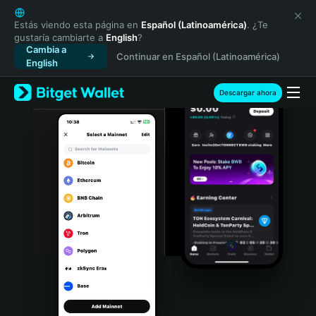
English
日本語
Estás viendo esta página en
Español (Latinoamérica)
. ¿Te
gustaría cambiarte a
English
?
Tiếng Việt
Cambia a
Continuar en Español (Latinoamérica)
Русский
English
Español (Latinoamérica)
Türkçe
Descargar ahora
Italiano
Français
Deutsch
简体中文
繁體中文
Português (Portugal)
Bahasa Indonesia
ภาษาไทย
हिन्दी
বাংলা
Español
Português (Brasil)
Español (Argentina)