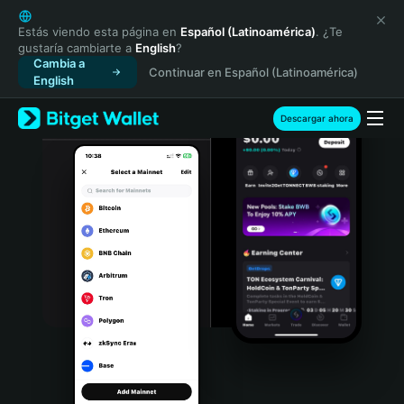
English
日本語
Estás viendo esta página en
Español (Latinoamérica)
. ¿Te
gustaría cambiarte a
English
?
Tiếng Việt
Cambia a
Continuar en Español (Latinoamérica)
Русский
English
Español (Latinoamérica)
Türkçe
Descargar ahora
Italiano
Français
Deutsch
简体中文
繁體中文
Português (Portugal)
Bahasa Indonesia
ภาษาไทย
हिन्दी
বাংলা
Español
Português (Brasil)
Español (Argentina)