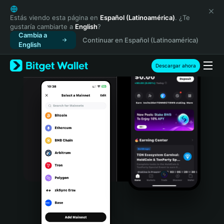
English
日本語
Estás viendo esta página en
Español (Latinoamérica)
. ¿Te
gustaría cambiarte a
English
?
Tiếng Việt
Cambia a
Continuar en Español (Latinoamérica)
Русский
English
Español (Latinoamérica)
Türkçe
Descargar ahora
Italiano
Français
Deutsch
简体中文
繁體中文
Português (Portugal)
Bahasa Indonesia
ภาษาไทย
हिन्दी
বাংলা
Español
Português (Brasil)
Español (Argentina)