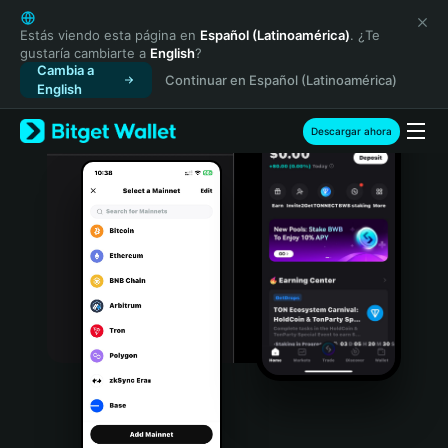
English
日本語
Estás viendo esta página en
Español (Latinoamérica)
. ¿Te
gustaría cambiarte a
English
?
Tiếng Việt
Cambia a
Continuar en Español (Latinoamérica)
Русский
English
Español (Latinoamérica)
Türkçe
Descargar ahora
Italiano
Français
Deutsch
简体中文
繁體中文
Português (Portugal)
Bahasa Indonesia
ภาษาไทย
हिन्दी
বাংলা
Español
Português (Brasil)
Español (Argentina)