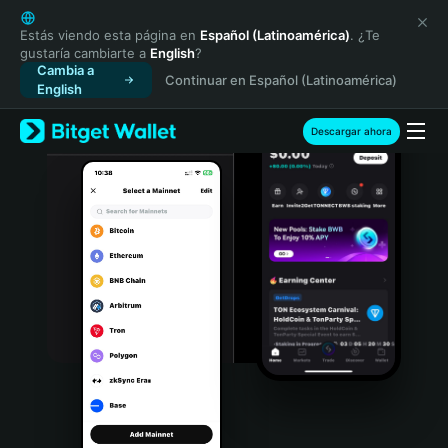
English
日本語
Estás viendo esta página en
Español (Latinoamérica)
. ¿Te
gustaría cambiarte a
English
?
Tiếng Việt
Cambia a
Continuar en Español (Latinoamérica)
Русский
English
Español (Latinoamérica)
Türkçe
Descargar ahora
Italiano
Français
Deutsch
简体中文
繁體中文
Português (Portugal)
Bahasa Indonesia
ภาษาไทย
हिन्दी
বাংলা
Español
Português (Brasil)
Español (Argentina)