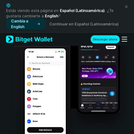
English
日本語
Estás viendo esta página en
Español (Latinoamérica)
. ¿Te
gustaría cambiarte a
English
?
Tiếng Việt
Cambia a
Continuar en Español (Latinoamérica)
Русский
English
Español (Latinoamérica)
Türkçe
Descargar ahora
Italiano
Français
Deutsch
简体中文
繁體中文
Português (Portugal)
Bahasa Indonesia
ภาษาไทย
हिन्दी
বাংলা
Español
Português (Brasil)
Español (Argentina)