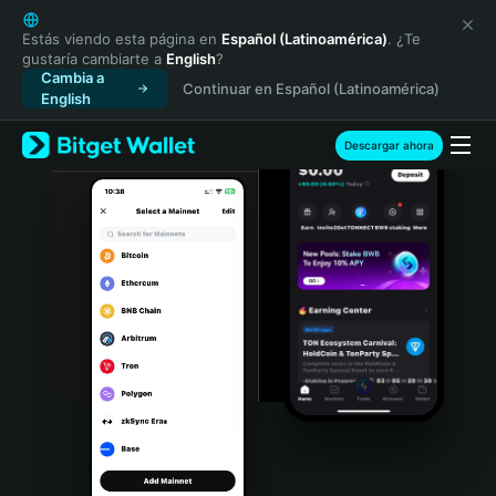
English
日本語
Estás viendo esta página en
Español (Latinoamérica)
. ¿Te
gustaría cambiarte a
English
?
Tiếng Việt
Cambia a
Continuar en Español (Latinoamérica)
Русский
English
Español (Latinoamérica)
Türkçe
Descargar ahora
Italiano
Français
Deutsch
简体中文
繁體中文
Português (Portugal)
Bahasa Indonesia
ภาษาไทย
हिन्दी
বাংলা
Español
Português (Brasil)
Español (Argentina)