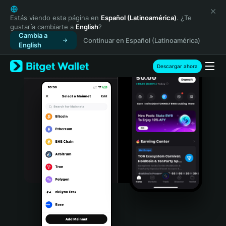
English
日本語
Estás viendo esta página en
Español (Latinoamérica)
. ¿Te
gustaría cambiarte a
English
?
Tiếng Việt
Cambia a
Continuar en Español (Latinoamérica)
Русский
English
Español (Latinoamérica)
Türkçe
Descargar ahora
Italiano
Français
Deutsch
简体中文
繁體中文
Português (Portugal)
Bahasa Indonesia
ภาษาไทย
हिन्दी
বাংলা
Español
Português (Brasil)
Español (Argentina)