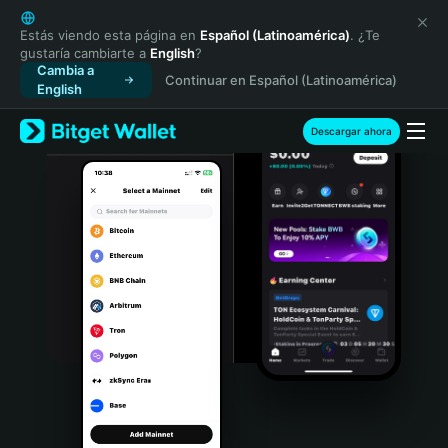
English
日本語
Estás viendo esta página en
Español (Latinoamérica)
. ¿Te
gustaría cambiarte a
English
?
Tiếng Việt
Cambia a
Continuar en Español (Latinoamérica)
Русский
English
Español (Latinoamérica)
Türkçe
Descargar ahora
Italiano
Français
Deutsch
简体中文
繁體中文
Português (Portugal)
Bahasa Indonesia
ภาษาไทย
हिन्दी
বাংলা
Español
Português (Brasil)
Español (Argentina)