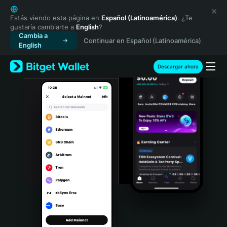
English
日本語
Estás viendo esta página en
Español (Latinoamérica)
. ¿Te
gustaría cambiarte a
English
?
Tiếng Việt
Cambia a
Continuar en Español (Latinoamérica)
Русский
English
Español (Latinoamérica)
Türkçe
Descargar ahora
Italiano
Français
Deutsch
简体中文
繁體中文
Português (Portugal)
Bahasa Indonesia
ภาษาไทย
हिन्दी
বাংলা
Español
Português (Brasil)
Español (Argentina)