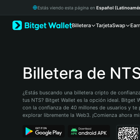
English
Estás viendo esta página en
Español (Latinoamér
日本語
Tiếng Việt
Billetera
Tarjeta
Swap
Ear
Русский
Español (Latinoamérica)
Türkçe
Italiano
Français
Deutsch
Billetera de NT
简体中文
繁體中文
Português (Portugal)
¿Estás buscando una billetera cripto de confianza
Bahasa Indonesia
tus NTS? Bitget Wallet es la opción ideal. Bitget W
ภาษาไทย
con la confianza de 40 millones de usuarios y te 
हिन्दी
explorar libremente la Web3. ¡Comienza ahora m
বাংলা
Español
Português (Brasil)
Español (Argentina)