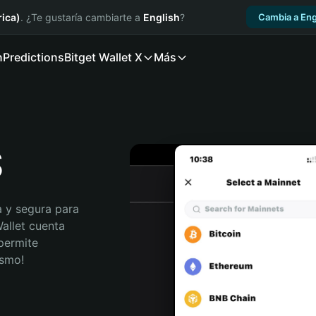
ica)
. ¿Te gustaría cambiarte a
English
?
Cambia a Eng
n
Predictions
Bitget Wallet X
Más
S
 y segura para 
allet cuenta 
permite 
ismo!