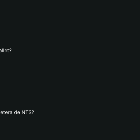
llet?
letera de NTS?