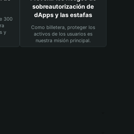
sobreautorización de
dApps y las estafas
e 300
ra
Como billetera, proteger los
s y
activos de los usuarios es
nuestra misión principal.