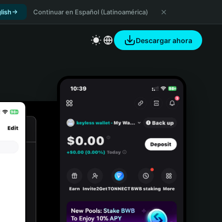
lish
Continuar en Español (Latinoamérica)
Descargar ahora