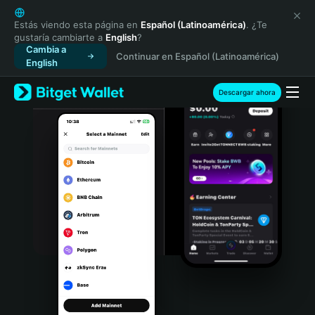
English
日本語
Estás viendo esta página en
Español (Latinoamérica)
. ¿Te
gustaría cambiarte a
English
?
Tiếng Việt
Cambia a
Continuar en Español (Latinoamérica)
Русский
English
Español (Latinoamérica)
Türkçe
Descargar ahora
Italiano
Français
Deutsch
简体中文
繁體中文
Português (Portugal)
Bahasa Indonesia
ภาษาไทย
हिन्दी
বাংলা
Español
Português (Brasil)
Español (Argentina)