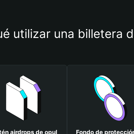
é utilizar una billetera 
én airdrops de opul
Fondo de protecció