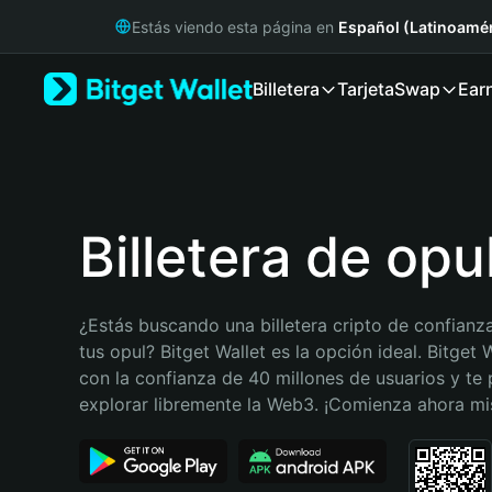
English
Estás viendo esta página en
Español (Latinoamér
日本語
Tiếng Việt
Billetera
Tarjeta
Swap
Ear
Русский
Español (Latinoamérica)
Türkçe
Italiano
Français
Deutsch
Billetera de opu
简体中文
繁體中文
Português (Portugal)
¿Estás buscando una billetera cripto de confianza
Bahasa Indonesia
tus opul? Bitget Wallet es la opción ideal. Bitget W
ภาษาไทย
con la confianza de 40 millones de usuarios y te 
हिन्दी
explorar libremente la Web3. ¡Comienza ahora m
বাংলা
Español
Português (Brasil)
Español (Argentina)