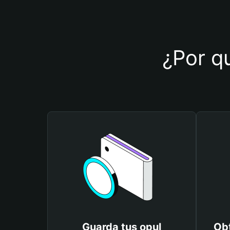
¿Por qu
Guarda tus opul
Obt