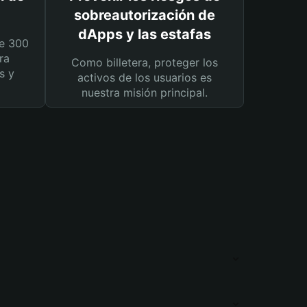
sobreautorización de
dApps y las estafas
e 300
ra
Como billetera, proteger los
s y
activos de los usuarios es
nuestra misión principal.