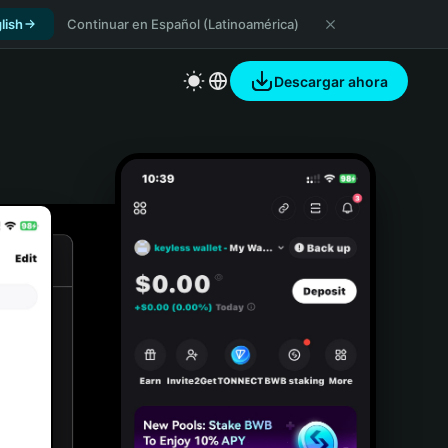
lish
Continuar en Español (Latinoamérica)
Descargar ahora