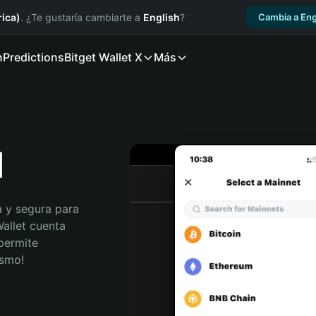
ica)
. ¿Te gustaría cambiarte a
English
?
Cambia a Eng
n
Predictions
Bitget Wallet X
Más
l
 y segura para 
allet cuenta 
permite 
ismo!