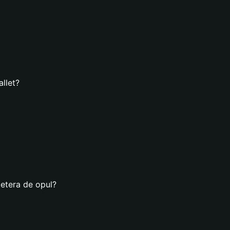
llet?
letera de opul?