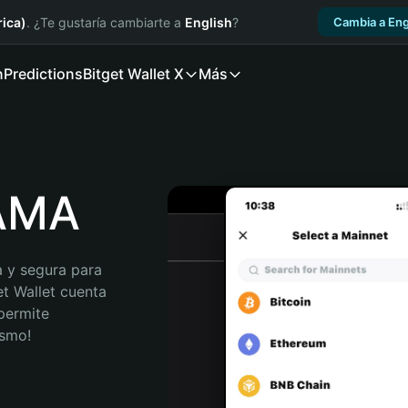
ica)
. ¿Te gustaría cambiarte a
English
?
Cambia a Eng
n
Predictions
Bitget Wallet X
Más
SAMA
 y segura para 
t Wallet cuenta 
permite 
ismo!