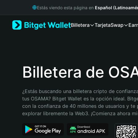
English
Estás viendo esta página en
Español (Latinoamér
日本語
Tiếng Việt
Billetera
Tarjeta
Swap
Ear
Русский
Español (Latinoamérica)
Türkçe
Italiano
Français
Deutsch
Billetera de O
简体中文
繁體中文
Português (Portugal)
¿Estás buscando una billetera cripto de confianza
Bahasa Indonesia
tus OSAMA? Bitget Wallet es la opción ideal. Bitge
ภาษาไทย
con la confianza de 40 millones de usuarios y te 
हिन्दी
explorar libremente la Web3. ¡Comienza ahora m
বাংলা
Español
Português (Brasil)
Español (Argentina)