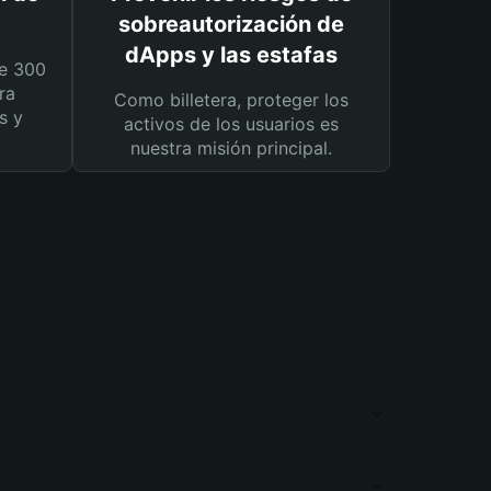
sobreautorización de
dApps y las estafas
e 300
ra
Como billetera, proteger los
s y
activos de los usuarios es
nuestra misión principal.