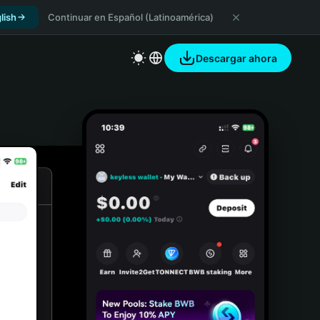
lish
Continuar en Español (Latinoamérica)
Descargar ahora