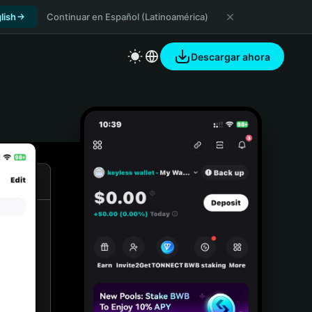
lish
Continuar en Español (Latinoamérica)
Descargar ahora