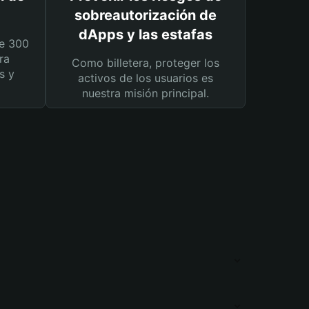
sobreautorización de
dApps y las estafas
e 300
ra
Como billetera, proteger los
s y
activos de los usuarios es
nuestra misión principal.