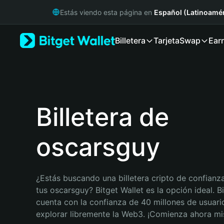
English
Estás viendo esta página en
Español (Latinoamér
日本語
Tiếng Việt
Billetera
Tarjeta
Swap
Ear
Русский
Español (Latinoamérica)
Türkçe
Italiano
Français
Deutsch
Billetera de
简体中文
繁體中文
oscarsguy
Português (Portugal)
Bahasa Indonesia
ภาษาไทย
हिन्दी
¿Estás buscando una billetera cripto de confianza
বাংলা
tus oscarsguy? Bitget Wallet es la opción ideal. Bi
Español
cuenta con la confianza de 40 millones de usuario
Português (Brasil)
explorar libremente la Web3. ¡Comienza ahora m
Español (Argentina)