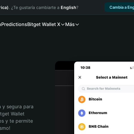
ica)
. ¿Te gustaría cambiarte a
English
?
Cambia a Eng
n
Predictions
Bitget Wallet X
Más
 y segura para 
tget Wallet 
s y te permite 
ismo!