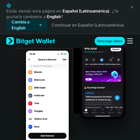
English
日本語
Estás viendo esta página en
Español (Latinoamérica)
. ¿Te
gustaría cambiarte a
English
?
Tiếng Việt
Cambia a
Continuar en Español (Latinoamérica)
Русский
English
Español (Latinoamérica)
Türkçe
Descargar ahora
Italiano
Français
Deutsch
简体中文
繁體中文
Português (Portugal)
Bahasa Indonesia
ภาษาไทย
हिन्दी
বাংলা
Español
Português (Brasil)
Español (Argentina)