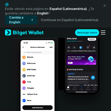
English
日本語
Estás viendo esta página en
Español (Latinoamérica)
. ¿Te
gustaría cambiarte a
English
?
Tiếng Việt
Cambia a
Continuar en Español (Latinoamérica)
Русский
English
Español (Latinoamérica)
Türkçe
Descargar ahora
Italiano
Français
Deutsch
简体中文
繁體中文
Português (Portugal)
Bahasa Indonesia
ภาษาไทย
हिन्दी
বাংলা
Español
Português (Brasil)
Español (Argentina)