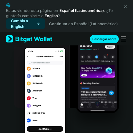
English
日本語
Estás viendo esta página en
Español (Latinoamérica)
. ¿Te
gustaría cambiarte a
English
?
Tiếng Việt
Cambia a
Continuar en Español (Latinoamérica)
Русский
English
Español (Latinoamérica)
Türkçe
Descargar ahora
Italiano
Français
Deutsch
简体中文
繁體中文
Português (Portugal)
Bahasa Indonesia
ภาษาไทย
हिन्दी
বাংলা
Español
Português (Brasil)
Español (Argentina)