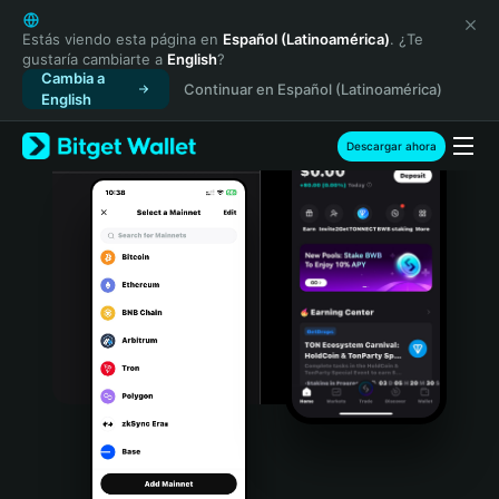
English
日本語
Estás viendo esta página en
Español (Latinoamérica)
. ¿Te
gustaría cambiarte a
English
?
Tiếng Việt
Cambia a
Continuar en Español (Latinoamérica)
Русский
English
Español (Latinoamérica)
Türkçe
Descargar ahora
Italiano
Français
Deutsch
简体中文
繁體中文
Português (Portugal)
Bahasa Indonesia
ภาษาไทย
हिन्दी
বাংলা
Español
Português (Brasil)
Español (Argentina)