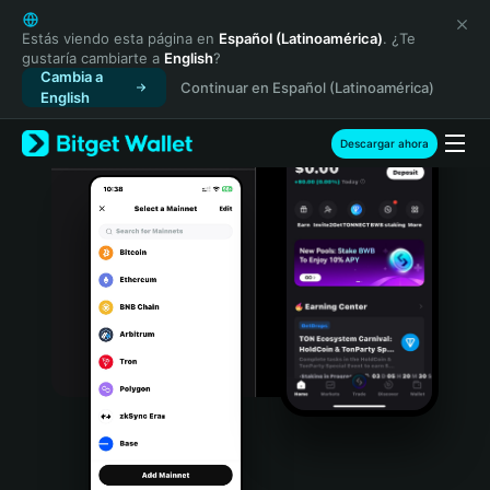
English
日本語
Estás viendo esta página en
Español (Latinoamérica)
. ¿Te
gustaría cambiarte a
English
?
Tiếng Việt
Cambia a
Continuar en Español (Latinoamérica)
Русский
English
Español (Latinoamérica)
Türkçe
Descargar ahora
Italiano
Français
Deutsch
简体中文
繁體中文
Português (Portugal)
Bahasa Indonesia
ภาษาไทย
हिन्दी
বাংলা
Español
Português (Brasil)
Español (Argentina)