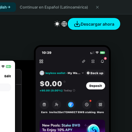
lish
Continuar en Español (Latinoamérica)
Descargar ahora