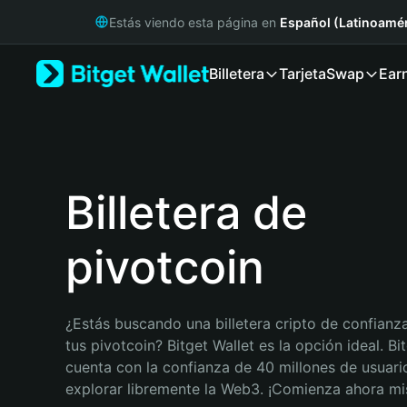
English
Estás viendo esta página en
Español (Latinoamér
日本語
Tiếng Việt
Billetera
Tarjeta
Swap
Ear
Русский
Español (Latinoamérica)
Türkçe
Italiano
Français
Deutsch
Billetera de
简体中文
繁體中文
pivotcoin
Português (Portugal)
Bahasa Indonesia
ภาษาไทย
हिन्दी
¿Estás buscando una billetera cripto de confianza
বাংলা
tus pivotcoin? Bitget Wallet es la opción ideal. Bit
Español
cuenta con la confianza de 40 millones de usuario
Português (Brasil)
explorar libremente la Web3. ¡Comienza ahora m
Español (Argentina)