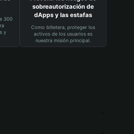
sobreautorización de
dApps y las estafas
e 300
ra
Como billetera, proteger los
s y
activos de los usuarios es
nuestra misión principal.