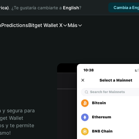
ica)
. ¿Te gustaría cambiarte a
English
?
Cambia a Eng
n
Predictions
Bitget Wallet X
Más
 y segura para 
get Wallet 
s y te permite 
ismo!