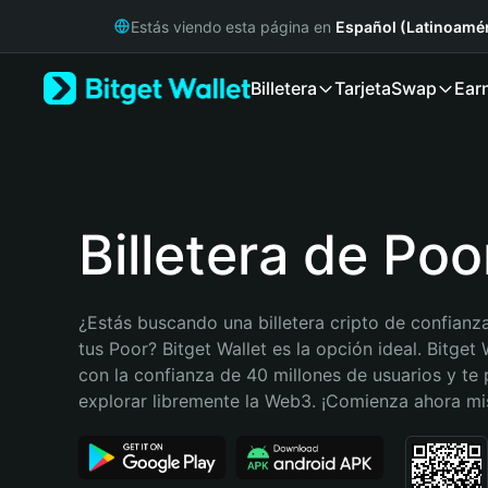
English
Estás viendo esta página en
Español (Latinoamér
日本語
Tiếng Việt
Billetera
Tarjeta
Swap
Ear
Русский
Español (Latinoamérica)
Türkçe
Italiano
Français
Deutsch
Billetera de Poo
简体中文
繁體中文
Português (Portugal)
¿Estás buscando una billetera cripto de confianza
Bahasa Indonesia
tus Poor? Bitget Wallet es la opción ideal. Bitget 
ภาษาไทย
con la confianza de 40 millones de usuarios y te 
हिन्दी
explorar libremente la Web3. ¡Comienza ahora m
বাংলা
Español
Português (Brasil)
Español (Argentina)