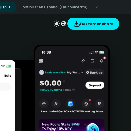
lish
Continuar en Español (Latinoamérica)
Descargar ahora