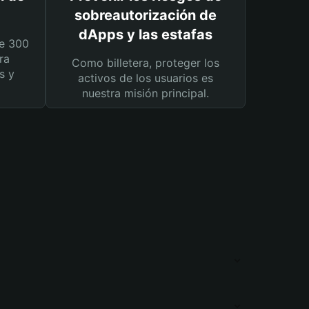
sobreautorización de
dApps y las estafas
e 300
ra
Como billetera, proteger los
s y
activos de los usuarios es
nuestra misión principal.