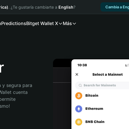
ica)
. ¿Te gustaría cambiarte a
English
?
Cambia a Eng
n
Predictions
Bitget Wallet X
Más
r
 y segura para 
Wallet cuenta 
permite 
ismo!