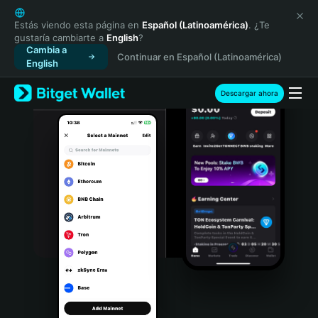
English
日本語
Estás viendo esta página en
Español (Latinoamérica)
. ¿Te
gustaría cambiarte a
English
?
Tiếng Việt
Cambia a
Continuar en Español (Latinoamérica)
Русский
English
Español (Latinoamérica)
Türkçe
Descargar ahora
Italiano
Français
Deutsch
简体中文
繁體中文
Português (Portugal)
Bahasa Indonesia
ภาษาไทย
हिन्दी
বাংলা
Español
Português (Brasil)
Español (Argentina)