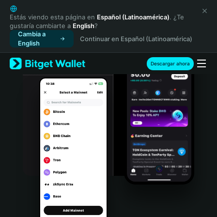
English
日本語
Estás viendo esta página en
Español (Latinoamérica)
. ¿Te
gustaría cambiarte a
English
?
Tiếng Việt
Cambia a
Continuar en Español (Latinoamérica)
Русский
English
Español (Latinoamérica)
Türkçe
Descargar ahora
Italiano
Français
Deutsch
简体中文
繁體中文
Português (Portugal)
Bahasa Indonesia
ภาษาไทย
हिन्दी
বাংলা
Español
Português (Brasil)
Español (Argentina)