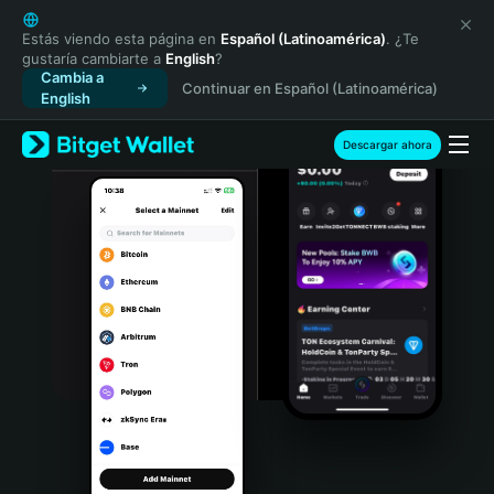
English
日本語
Estás viendo esta página en
Español (Latinoamérica)
. ¿Te
gustaría cambiarte a
English
?
Tiếng Việt
Cambia a
Continuar en Español (Latinoamérica)
Русский
English
Español (Latinoamérica)
Türkçe
Descargar ahora
Italiano
Français
Deutsch
简体中文
繁體中文
Português (Portugal)
Bahasa Indonesia
ภาษาไทย
हिन्दी
বাংলা
Español
Português (Brasil)
Español (Argentina)