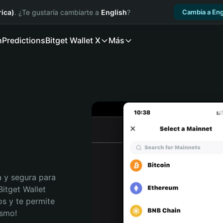
ica)
. ¿Te gustaría cambiarte a
English
?
Cambia a Eng
n
Predictions
Bitget Wallet X
Más
 y segura para 
itget Wallet 
s y te permite 
ismo!