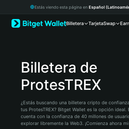
English
Estás viendo esta página en
Español (Latinoamér
日本語
Tiếng Việt
Billetera
Tarjeta
Swap
Ear
Русский
Español (Latinoamérica)
Türkçe
Italiano
Français
Deutsch
Billetera de
简体中文
繁體中文
ProtesTREX
Português (Portugal)
Bahasa Indonesia
ภาษาไทย
हिन्दी
¿Estás buscando una billetera cripto de confianza
বাংলা
tus ProtesTREX? Bitget Wallet es la opción ideal. B
Español
cuenta con la confianza de 40 millones de usuario
Português (Brasil)
explorar libremente la Web3. ¡Comienza ahora m
Español (Argentina)