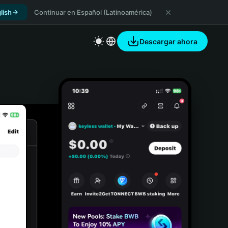
lish
Continuar en Español (Latinoamérica)
Descargar ahora