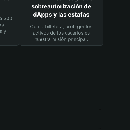
sobreautorización de
dApps y las estafas
e 300
ra
Como billetera, proteger los
s y
activos de los usuarios es
nuestra misión principal.