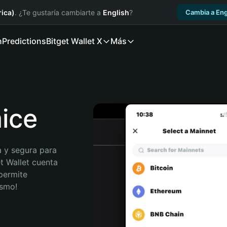
ica)
. ¿Te gustaría cambiarte a
English
?
Cambia a Eng
n
Predictions
Bitget Wallet X
Más
mice
 y segura para 
t Wallet cuenta 
permite 
ismo!