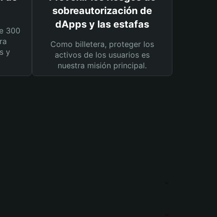
sobreautorización de
dApps y las estafas
e 300
ra
Como billetera, proteger los
s y
activos de los usuarios es
nuestra misión principal.