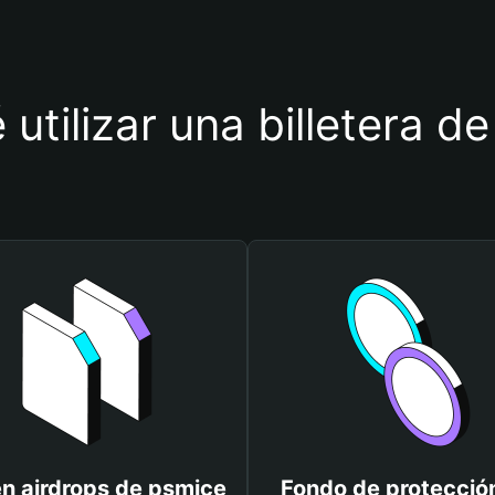
 utilizar una billetera d
n airdrops de psmice
Fondo de protecció