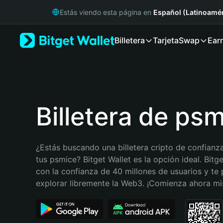
English
Estás viendo esta página en
Español (Latinoamér
日本語
Tiếng Việt
Billetera
Tarjeta
Swap
Ear
Русский
Español (Latinoamérica)
Türkçe
Italiano
Français
Deutsch
Billetera de ps
简体中文
繁體中文
Português (Portugal)
¿Estás buscando una billetera cripto de confianza
Bahasa Indonesia
tus psmice? Bitget Wallet es la opción ideal. Bitge
ภาษาไทย
con la confianza de 40 millones de usuarios y te 
हिन्दी
explorar libremente la Web3. ¡Comienza ahora m
বাংলা
Español
Português (Brasil)
Español (Argentina)