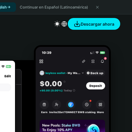
lish
Continuar en Español (Latinoamérica)
Descargar ahora