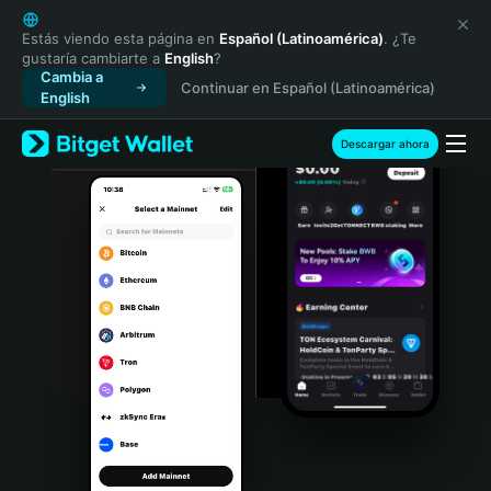
English
日本語
Estás viendo esta página en
Español (Latinoamérica)
. ¿Te
gustaría cambiarte a
English
?
Tiếng Việt
Cambia a
Continuar en Español (Latinoamérica)
Русский
English
Español (Latinoamérica)
Türkçe
Descargar ahora
Italiano
Français
Deutsch
简体中文
繁體中文
Português (Portugal)
Bahasa Indonesia
ภาษาไทย
हिन्दी
বাংলা
Español
Português (Brasil)
Español (Argentina)