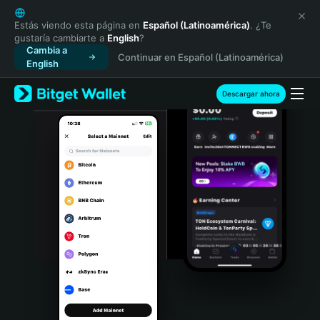
English
日本語
Estás viendo esta página en
Español (Latinoamérica)
. ¿Te
gustaría cambiarte a
English
?
Tiếng Việt
Cambia a
Continuar en Español (Latinoamérica)
Русский
English
Español (Latinoamérica)
Türkçe
Descargar ahora
Italiano
Français
Deutsch
简体中文
繁體中文
Português (Portugal)
Bahasa Indonesia
ภาษาไทย
हिन्दी
বাংলা
Español
Português (Brasil)
Español (Argentina)