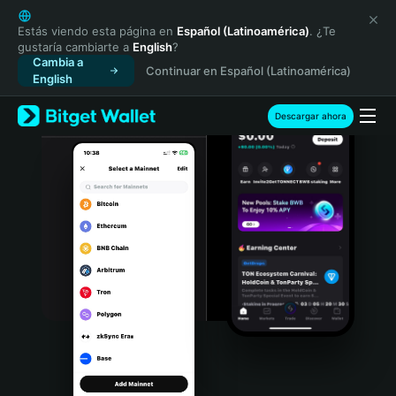
English
日本語
Estás viendo esta página en
Español (Latinoamérica)
. ¿Te
gustaría cambiarte a
English
?
Tiếng Việt
Cambia a
Continuar en Español (Latinoamérica)
Русский
English
Español (Latinoamérica)
Türkçe
Descargar ahora
Italiano
Français
Deutsch
简体中文
繁體中文
Português (Portugal)
Bahasa Indonesia
ภาษาไทย
हिन्दी
বাংলা
Español
Português (Brasil)
Español (Argentina)