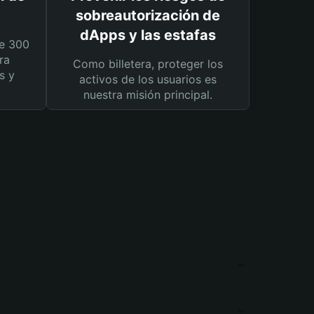
sobreautorización de
dApps y las estafas
e 300
ra
Como billetera, proteger los
s y
activos de los usuarios es
nuestra misión principal.