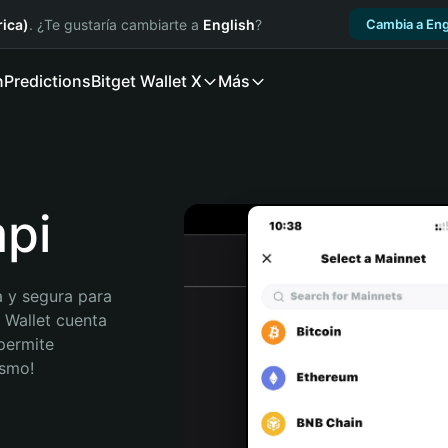
ica)
. ¿Te gustaría cambiarte a
English
?
Cambia a Eng
n
Predictions
Bitget Wallet X
Más
mpi
 y segura para 
 Wallet cuenta 
permite 
ismo!