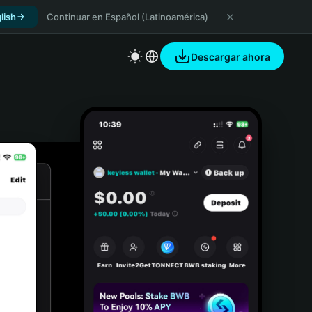
lish
Continuar en Español (Latinoamérica)
Descargar ahora