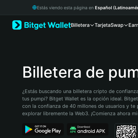
English
Estás viendo esta página en
Español (Latinoamér
日本語
Tiếng Việt
Billetera
Tarjeta
Swap
Ear
Русский
Español (Latinoamérica)
Türkçe
Italiano
Français
Deutsch
Billetera de pu
简体中文
繁體中文
Português (Portugal)
¿Estás buscando una billetera cripto de confianza
Bahasa Indonesia
tus pumpi? Bitget Wallet es la opción ideal. Bitget
ภาษาไทย
con la confianza de 40 millones de usuarios y te 
हिन्दी
explorar libremente la Web3. ¡Comienza ahora m
বাংলা
Español
Português (Brasil)
Español (Argentina)