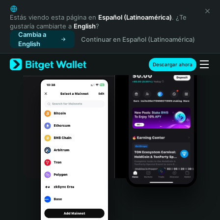
English
日本語
Estás viendo esta página en
Español (Latinoamérica)
. ¿Te
gustaría cambiarte a
English
?
Tiếng Việt
Cambia a
Continuar en Español (Latinoamérica)
Русский
English
Español (Latinoamérica)
Türkçe
Descargar ahora
Italiano
Français
Deutsch
简体中文
繁體中文
Português (Portugal)
Bahasa Indonesia
ภาษาไทย
हिन्दी
বাংলা
Español
Português (Brasil)
Español (Argentina)