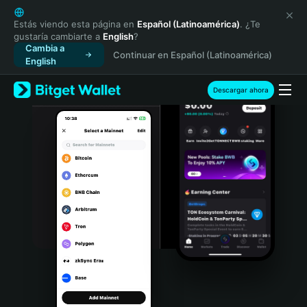
English
日本語
Estás viendo esta página en
Español (Latinoamérica)
. ¿Te
gustaría cambiarte a
English
?
Tiếng Việt
Cambia a
Continuar en Español (Latinoamérica)
Русский
English
Español (Latinoamérica)
Türkçe
Descargar ahora
Italiano
Français
Deutsch
简体中文
繁體中文
Português (Portugal)
Bahasa Indonesia
ภาษาไทย
हिन्दी
বাংলা
Español
Português (Brasil)
Español (Argentina)