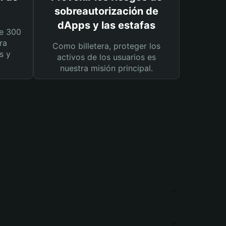
sobreautorización de
dApps y las estafas
e 300
ra
Como billetera, proteger los
s y
activos de los usuarios es
nuestra misión principal.