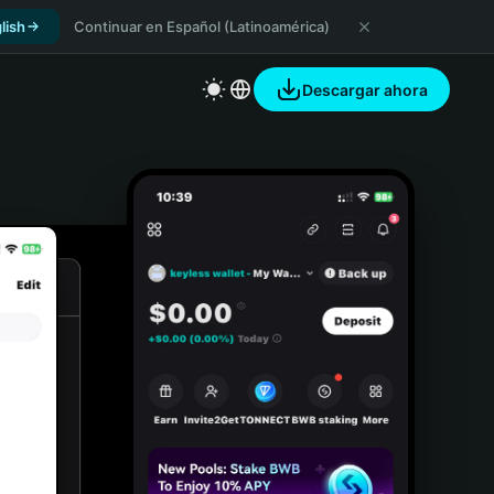
lish
Continuar en Español (Latinoamérica)
Descargar ahora