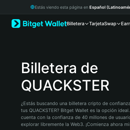
English
Estás viendo esta página en
Español (Latinoamér
日本語
Tiếng Việt
Billetera
Tarjeta
Swap
Ear
Русский
Español (Latinoamérica)
Türkçe
Italiano
Français
Deutsch
Billetera de
简体中文
繁體中文
QUACKSTER
Português (Portugal)
Bahasa Indonesia
ภาษาไทย
हिन्दी
¿Estás buscando una billetera cripto de confianza
বাংলা
tus QUACKSTER? Bitget Wallet es la opción ideal. 
Español
cuenta con la confianza de 40 millones de usuario
Português (Brasil)
explorar libremente la Web3. ¡Comienza ahora m
Español (Argentina)