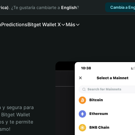
ica)
. ¿Te gustaría cambiarte a
English
?
Cambia a Eng
n
Predictions
Bitget Wallet X
Más
 y segura para 
Bitget Wallet 
s y te permite 
ismo!