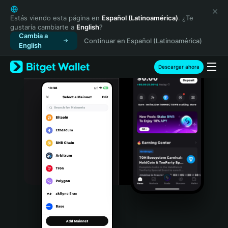
English
日本語
Estás viendo esta página en
Español (Latinoamérica)
. ¿Te
gustaría cambiarte a
English
?
Tiếng Việt
Cambia a
Continuar en Español (Latinoamérica)
Русский
English
Español (Latinoamérica)
Türkçe
Descargar ahora
Italiano
Français
Deutsch
简体中文
繁體中文
Português (Portugal)
Bahasa Indonesia
ภาษาไทย
हिन्दी
বাংলা
Español
Português (Brasil)
Español (Argentina)