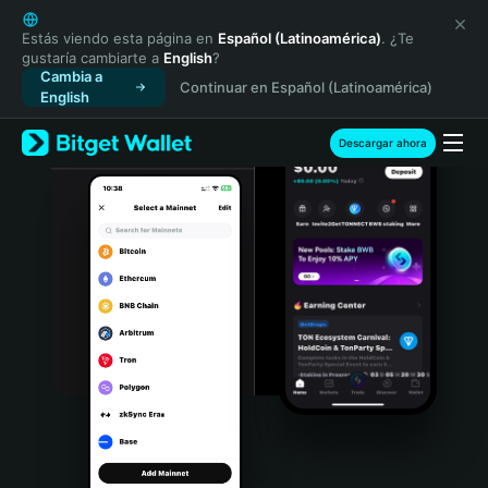
English
日本語
Estás viendo esta página en
Español (Latinoamérica)
. ¿Te
gustaría cambiarte a
English
?
Tiếng Việt
Cambia a
Continuar en Español (Latinoamérica)
Русский
English
Español (Latinoamérica)
Türkçe
Descargar ahora
Italiano
Français
Deutsch
简体中文
繁體中文
Português (Portugal)
Bahasa Indonesia
ภาษาไทย
हिन्दी
বাংলা
Español
Português (Brasil)
Español (Argentina)