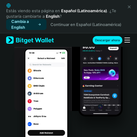
English
日本語
Estás viendo esta página en
Español (Latinoamérica)
. ¿Te
gustaría cambiarte a
English
?
Tiếng Việt
Cambia a
Continuar en Español (Latinoamérica)
Русский
English
Español (Latinoamérica)
Türkçe
Descargar ahora
Italiano
Français
Deutsch
简体中文
繁體中文
Português (Portugal)
Bahasa Indonesia
ภาษาไทย
हिन्दी
বাংলা
Español
Português (Brasil)
Español (Argentina)