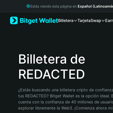
English
Estás viendo esta página en
Español (Latinoamér
日本語
Tiếng Việt
Billetera
Tarjeta
Swap
Ear
Русский
Español (Latinoamérica)
Türkçe
Italiano
Français
Deutsch
Billetera de
简体中文
繁體中文
REDACTED
Português (Portugal)
Bahasa Indonesia
ภาษาไทย
हिन्दी
¿Estás buscando una billetera cripto de confianza
বাংলা
tus REDACTED? Bitget Wallet es la opción ideal. Bi
Español
cuenta con la confianza de 40 millones de usuario
Português (Brasil)
explorar libremente la Web3. ¡Comienza ahora m
Español (Argentina)