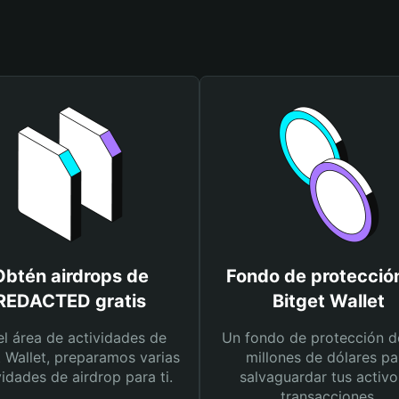
Obtén airdrops de
Fondo de protecció
REDACTED gratis
Bitget Wallet
el área de actividades de
Un fondo de protección d
t Wallet, preparamos varias
millones de dólares pa
vidades de airdrop para ti.
salvaguardar tus activo
transacciones.