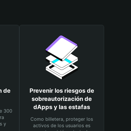
n de
Prevenir los riesgos de
sobreautorización de
dApps y las estafas
e 300
ra
Como billetera, proteger los
s y
activos de los usuarios es