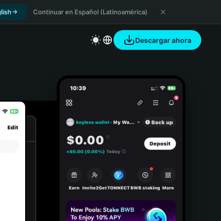
lish
Continuar en Español (Latinoamérica)
Descargar ahora