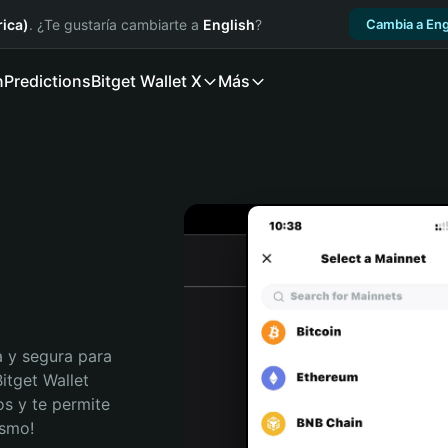
ica)
. ¿Te gustaría cambiarte a
English
?
Cambia a Eng
n
Predictions
Bitget Wallet X
Más
 y segura para 
tget Wallet 
s y te permite 
ismo!