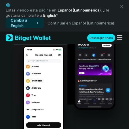
English
日本語
Estás viendo esta página en
Español (Latinoamérica)
. ¿Te
gustaría cambiarte a
English
?
Tiếng Việt
Cambia a
Continuar en Español (Latinoamérica)
Русский
English
Español (Latinoamérica)
Türkçe
Descargar ahora
Italiano
Français
Deutsch
简体中文
繁體中文
Português (Portugal)
Bahasa Indonesia
ภาษาไทย
हिन्दी
বাংলা
Español
Português (Brasil)
Español (Argentina)