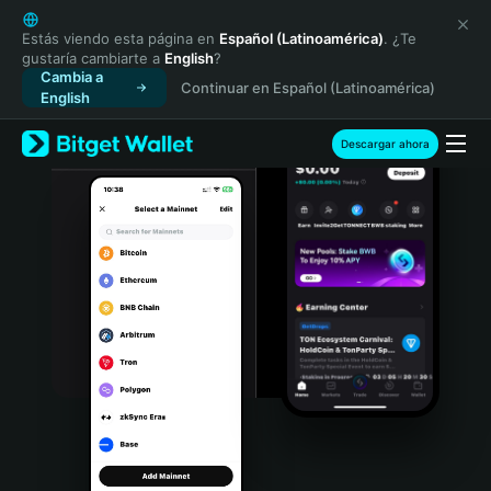
English
日本語
Estás viendo esta página en
Español (Latinoamérica)
. ¿Te
gustaría cambiarte a
English
?
Tiếng Việt
Cambia a
Continuar en Español (Latinoamérica)
Русский
English
Español (Latinoamérica)
Türkçe
Descargar ahora
Italiano
Français
Deutsch
简体中文
繁體中文
Português (Portugal)
Bahasa Indonesia
ภาษาไทย
हिन्दी
বাংলা
Español
Português (Brasil)
Español (Argentina)