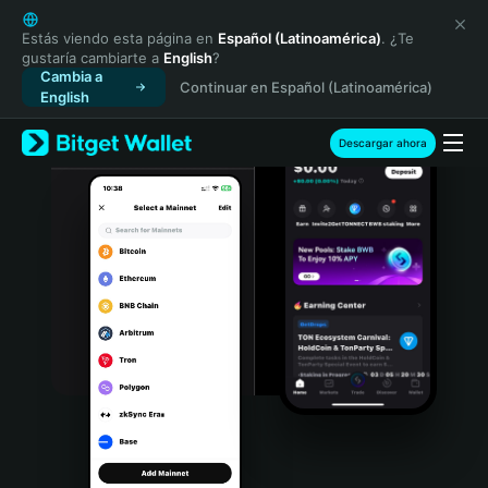
English
日本語
Estás viendo esta página en
Español (Latinoamérica)
. ¿Te
gustaría cambiarte a
English
?
Tiếng Việt
Cambia a
Continuar en Español (Latinoamérica)
Русский
English
Español (Latinoamérica)
Türkçe
Descargar ahora
Italiano
Français
Deutsch
简体中文
繁體中文
Português (Portugal)
Bahasa Indonesia
ภาษาไทย
हिन्दी
বাংলা
Español
Português (Brasil)
Español (Argentina)