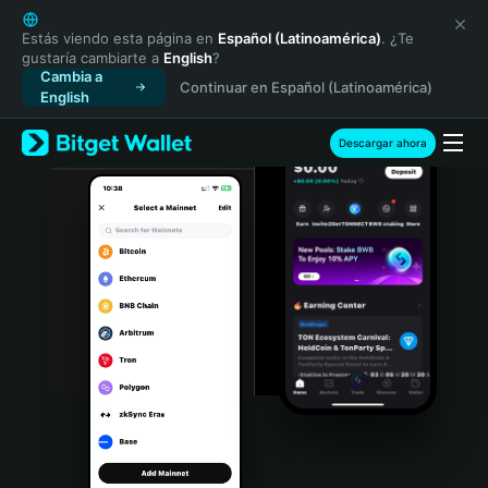
English
日本語
Estás viendo esta página en
Español (Latinoamérica)
. ¿Te
gustaría cambiarte a
English
?
Tiếng Việt
Cambia a
Continuar en Español (Latinoamérica)
Русский
English
Español (Latinoamérica)
Türkçe
Descargar ahora
Italiano
Français
Deutsch
简体中文
繁體中文
Português (Portugal)
Bahasa Indonesia
ภาษาไทย
हिन्दी
বাংলা
Español
Português (Brasil)
Español (Argentina)