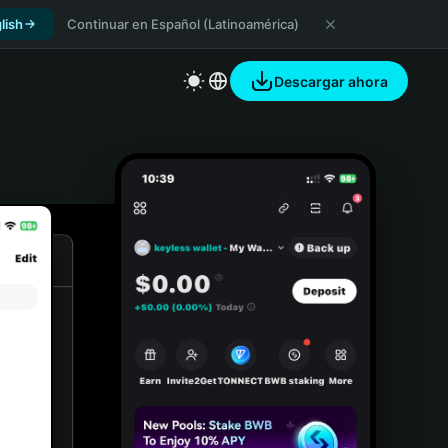
lish
Continuar en Español (Latinoamérica)
Descargar ahora