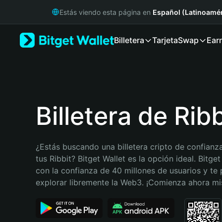
English
Estás viendo esta página en
Español (Latinoamér
日本語
Tiếng Việt
Billetera
Tarjeta
Swap
Ear
Русский
Español (Latinoamérica)
Türkçe
Italiano
Français
Deutsch
Billetera de Ribb
简体中文
繁體中文
Português (Portugal)
¿Estás buscando una billetera cripto de confianza
Bahasa Indonesia
tus Ribbit? Bitget Wallet es la opción ideal. Bitget
ภาษาไทย
con la confianza de 40 millones de usuarios y te 
हिन्दी
explorar libremente la Web3. ¡Comienza ahora m
বাংলা
Español
Português (Brasil)
Español (Argentina)