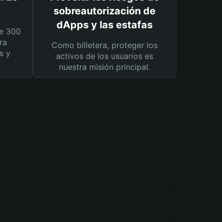
sobreautorización de
dApps y las estafas
e 300
ra
Como billetera, proteger los
s y
activos de los usuarios es
nuestra misión principal.