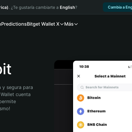
ica)
. ¿Te gustaría cambiarte a
English
?
Cambia a Eng
n
Predictions
Bitget Wallet X
Más
it
 y segura para 
 Wallet cuenta 
permite 
ismo!