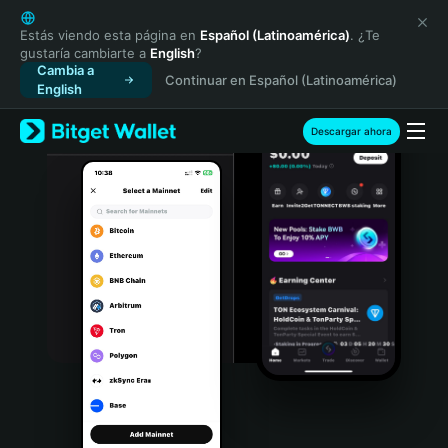
English
日本語
Estás viendo esta página en
Español (Latinoamérica)
. ¿Te
gustaría cambiarte a
English
?
Tiếng Việt
Cambia a
Continuar en Español (Latinoamérica)
Русский
English
Español (Latinoamérica)
Türkçe
Descargar ahora
Italiano
Français
Deutsch
简体中文
繁體中文
Português (Portugal)
Bahasa Indonesia
ภาษาไทย
हिन्दी
বাংলা
Español
Português (Brasil)
Español (Argentina)