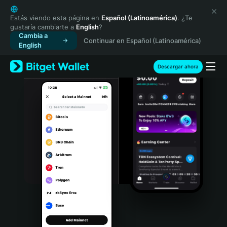
English
日本語
Estás viendo esta página en
Español (Latinoamérica)
. ¿Te
gustaría cambiarte a
English
?
Tiếng Việt
Cambia a
Continuar en Español (Latinoamérica)
Русский
English
Español (Latinoamérica)
Türkçe
Descargar ahora
Italiano
Français
Deutsch
简体中文
繁體中文
Português (Portugal)
Bahasa Indonesia
ภาษาไทย
हिन्दी
বাংলা
Español
Português (Brasil)
Español (Argentina)