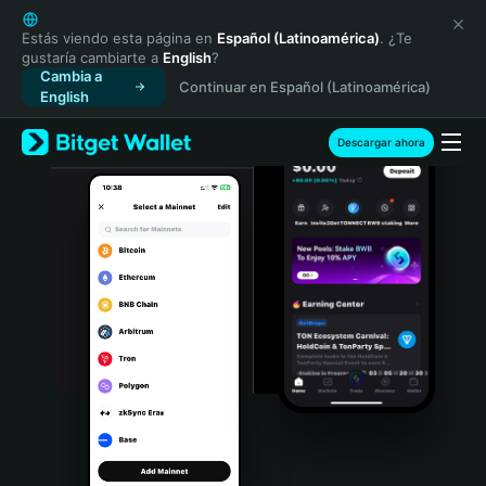
English
日本語
Estás viendo esta página en
Español (Latinoamérica)
. ¿Te
gustaría cambiarte a
English
?
Tiếng Việt
Cambia a
Continuar en Español (Latinoamérica)
Русский
English
Español (Latinoamérica)
Türkçe
Descargar ahora
Italiano
Français
Deutsch
简体中文
繁體中文
Português (Portugal)
Bahasa Indonesia
ภาษาไทย
हिन्दी
বাংলা
Español
Português (Brasil)
Español (Argentina)