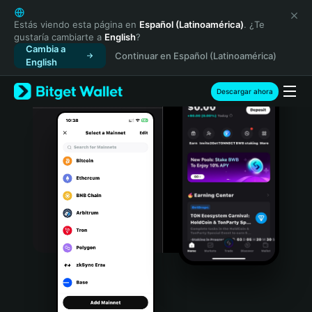
English
日本語
Estás viendo esta página en
Español (Latinoamérica)
. ¿Te
gustaría cambiarte a
English
?
Tiếng Việt
Cambia a
Continuar en Español (Latinoamérica)
Русский
English
Español (Latinoamérica)
Türkçe
Descargar ahora
Italiano
Français
Deutsch
简体中文
繁體中文
Português (Portugal)
Bahasa Indonesia
ภาษาไทย
हिन्दी
বাংলা
Español
Português (Brasil)
Español (Argentina)