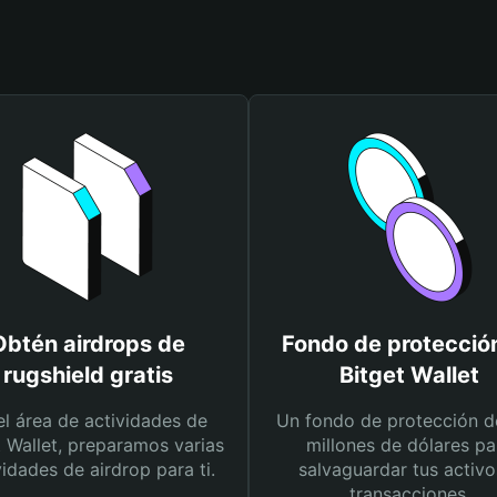
Obtén airdrops de
Fondo de protecció
rugshield gratis
Bitget Wallet
el área de actividades de
Un fondo de protección d
t Wallet, preparamos varias
millones de dólares pa
vidades de airdrop para ti.
salvaguardar tus activo
transacciones.