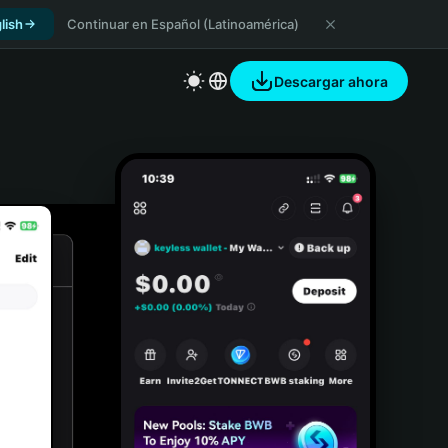
lish
Continuar en Español (Latinoamérica)
Descargar ahora