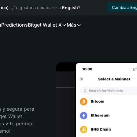
ica)
. ¿Te gustaría cambiarte a
English
?
Cambia a Eng
n
Predictions
Bitget Wallet X
Más
 y segura para 
get Wallet 
s y te permite 
ismo!