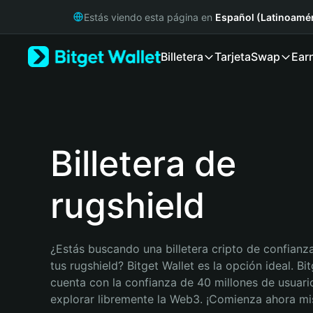
English
Estás viendo esta página en
Español (Latinoamér
日本語
Tiếng Việt
Billetera
Tarjeta
Swap
Ear
Русский
Español (Latinoamérica)
Türkçe
Italiano
Français
Deutsch
Billetera de
简体中文
繁體中文
rugshield
Português (Portugal)
Bahasa Indonesia
ภาษาไทย
हिन्दी
¿Estás buscando una billetera cripto de confianza
বাংলা
tus rugshield? Bitget Wallet es la opción ideal. Bit
Español
cuenta con la confianza de 40 millones de usuario
Português (Brasil)
explorar libremente la Web3. ¡Comienza ahora m
Español (Argentina)