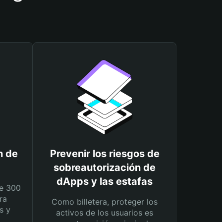
n de
Prevenir los riesgos de
sobreautorización de
dApps y las estafas
e 300
ra
Como billetera, proteger los
s y
activos de los usuarios es